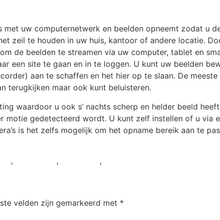
s met uw computernetwerk en beelden opneemt zodat u dez
het zeil te houden in uw huis, kantoor of andere locatie. D
n om de beelden te streamen via uw computer, tablet en sm
naar een site te gaan en in te loggen. U kunt uw beelden 
rder) aan te schaffen en het hier op te slaan. De meeste 
n terugkijken maar ook kunt beluisteren.
chting waardoor u ook s’ nachts scherp en helder beeld hee
 motie gedetecteerd wordt. U kunt zelf instellen of u via 
era’s is het zelfs mogelijk om het opname bereik aan te pa
ing
,
dahua NVR
,
IP-Camera
,
Netwerkcamera
iste velden zijn gemarkeerd met
*