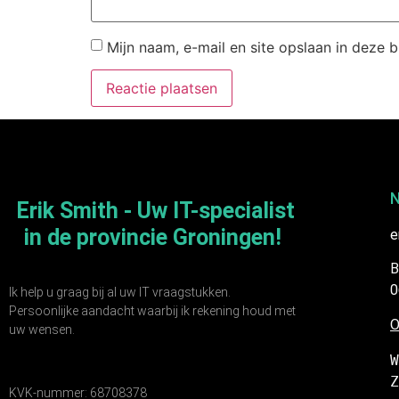
Mijn naam, e-mail en site opslaan in deze 
N
Erik Smith - Uw IT-specialist
in de provincie Groningen!
e
B
0
Ik help u graag bij al uw IT vraagstukken.
Persoonlijke aandacht waarbij ik rekening houd met
O
uw wensen.
W
Z
KVK-nummer: 68708378