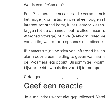
Wat is een IP-Camera?
Een IP-camera is een camera die verbonden i
het mogelijk om altijd en overal een oogje in 
internet tot stand komt, kunt u ervoor kieze
krijgen tot de opnames hoeft u alleen maar 
Attached Storage) of NVR (Network Video Reco
van audio, waardoor u opnames niet alleen ka
IP-camera’s zijn voorzien van infrarood beli
alarm door u een melding te geven wanneer er
de IP-camera iets oppikt. Bij sommige IP-cam
bijvoorbeeld uw huisdier voorbij komt lopen.
Getagged
Beveiliging
,
camera
,
Camerabewak
Geef een reactie
Je e-mailadres wordt niet gepubliceerd.
Vere