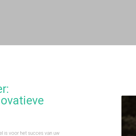
ecialist
buurt!
r:
novatieve
 u zorgeloos kunt
 apparaten
eel is voor het succes van uw