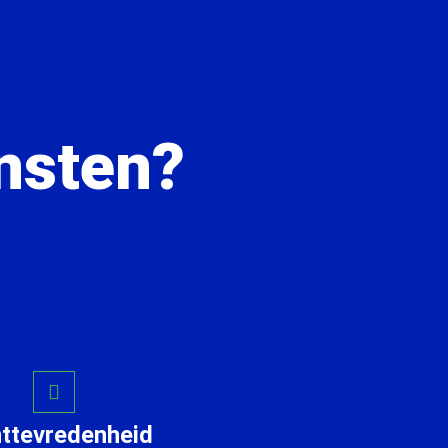
nsten?
nttevredenheid