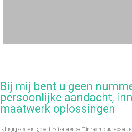
Uw IT-sp
in de 
Bij mij bent u geen numme
persoonlijke aandacht, in
Ik zorg er voor dat
maatwerk oplossingen
werken op uw
Ik begrijp dat een goed functionerende IT-infrastructuur essenti