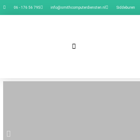
06 - 176 56 795
info@smithcomputerdiensten.nl
Siddeburen