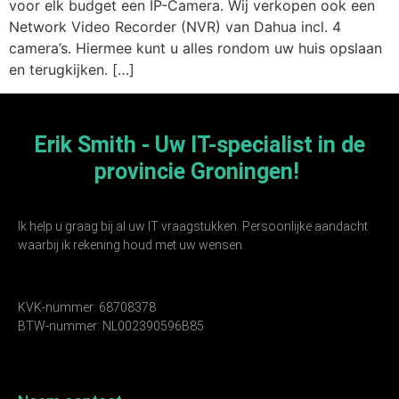
voor elk budget een IP-Camera. Wij verkopen ook een
Network Video Recorder (NVR) van Dahua incl. 4
camera’s. Hiermee kunt u alles rondom uw huis opslaan
en terugkijken. […]
Erik Smith - Uw IT-specialist in de
provincie Groningen!
Ik help u graag bij al uw IT vraagstukken. Persoonlijke aandacht
waarbij ik rekening houd met uw wensen.
KVK-nummer: 68708378
BTW-nummer: NL002390596B85