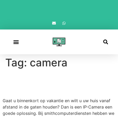
Afspraak maken
Tag:
camera
IP-Camera’s voor thuis of op
de zaak.
Gaat u binnenkort op vakantie en wilt u uw huis vanaf
afstand in de gaten houden? Dan is een IP-Camera een
goede oplossing. Bij smithcomputerdiensten hebben we