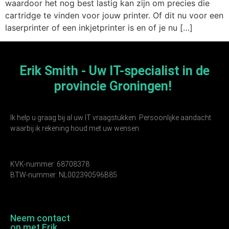
waardoor het nog best lastig kan zijn om precies die
cartridge te vinden voor jouw printer. Of dit nu voor een
laserprinter of een inkjetprinter is en of je nu […]
Erik Smith - Uw IT-specialist in de
provincie Groningen!
Ik help u graag bij al uw IT vraagstukken. Persoonlijke aandacht
waarbij ik rekening houd met uw wensen.
KVK-nummer: 68708378
BTW-nummer: NL002390596B85
Neem contact
op met Erik