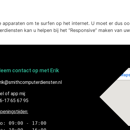
ikt voor mobiele gebruikers?
 apparaten om te surfen op het internet. U moet er dus o
terdiensten kan u helpen bij het “Responsive” maken van u
eem contact op met Erik
rik@smithcomputerdiensten.nl
el of app mij:
6-17 65 67 95
peningstijden:
o: 09:00 - 17:00