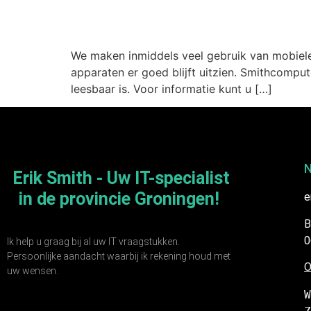
Is uw website al gesch
We maken inmiddels veel gebruik van mobiele
apparaten er goed blijft uitzien. Smithcompu
leesbaar is. Voor informatie kunt u […]
N
Erik Smith - Uw IT-specialist
in de provincie Groningen!
e
B
0
Ik help u graag bij al uw IT vraagstukken.
Persoonlijke aandacht waarbij ik rekening houd met
O
uw wensen.
W