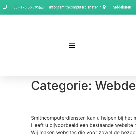
06 - 176 56 795
info@smithcomputerdiensten.nl
Siddeburen
Categorie:
Webde
Heeft uw bedrijf al ee
Smithcomputerdiensten kan u helpen bij het 
Heeft u bijvoorbeeld een bestaande website
Wij maken websites die voor zowel de bezoeke