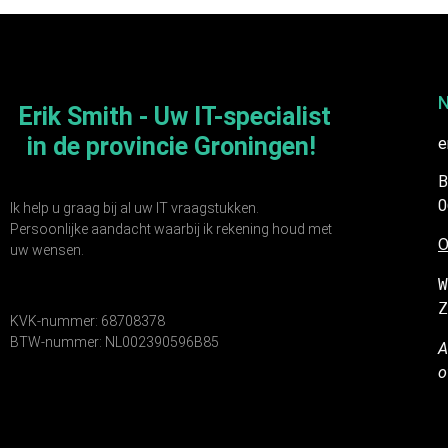
N
Erik Smith - Uw IT-specialist
in de provincie Groningen!
e
B
0
Ik help u graag bij al uw IT vraagstukken.
Persoonlijke aandacht waarbij ik rekening houd met
O
uw wensen.
W
Z
KVK-nummer: 68708378
BTW-nummer: NL002390596B85
A
o