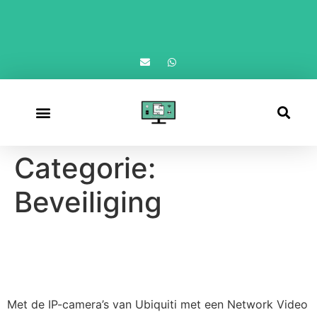
Afspraak maken
Categorie:
Beveiliging
Is uw bedrijf en/of huis
goed beveiligd?
Met de IP-camera’s van Ubiquiti met een Network Video